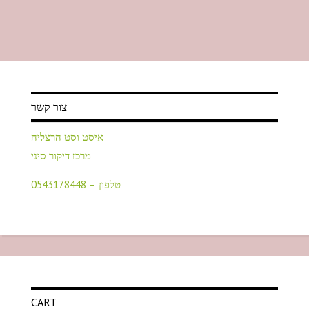
צור קשר
איסט וסט הרצליה
מרכז דיקור סיני
טלפון – 0543178448
CART