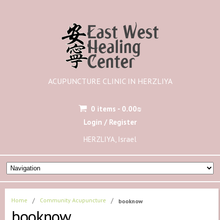
ACUPUNCTURE CLINIC IN HERZLIYA
0 items -
0.00
₪
Login / Register
HERZLIYA, Israel
Home
/
Community Acupuncture
/
booknow
booknow