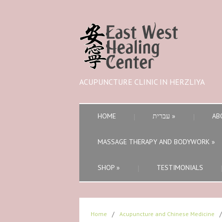
ACUPUNCTURE CLINIC IN HERZLIYA
HOME
עברית
»
AB
MASSAGE THERAPY AND BODYWORK
»
SHOP
»
TESTIMONIALS
Home
/
Acupuncture and Chinese Medicine
/