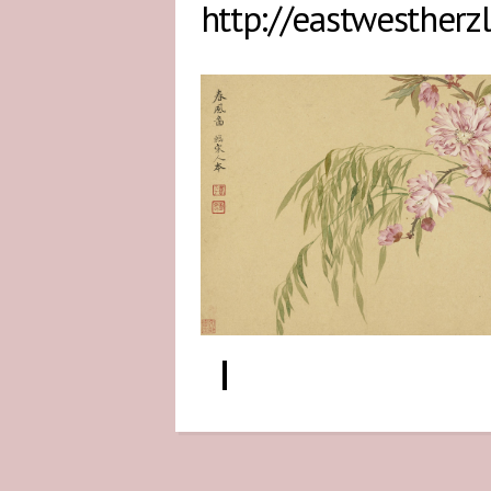
http://eastwestherz
Acupuncture and Chinese Medicine