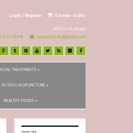
Login / Register
0 items -
0.00
₪
HERZLIYA, Israel
54-3178448
Acuhealth4u@gmail.com
PECIAL TREATMENTS
»
HI-TECH ACUPUNCTURE
»
HEALTHY FOODS
»
צור קשר