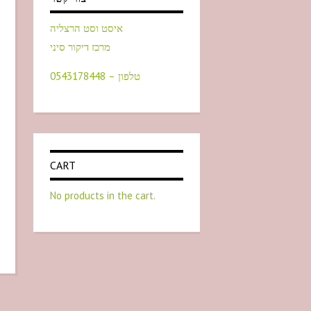
איסט וסט הרצליה
מרכז דיקור סיני
טלפון – 0543178448
CART
No products in the cart.