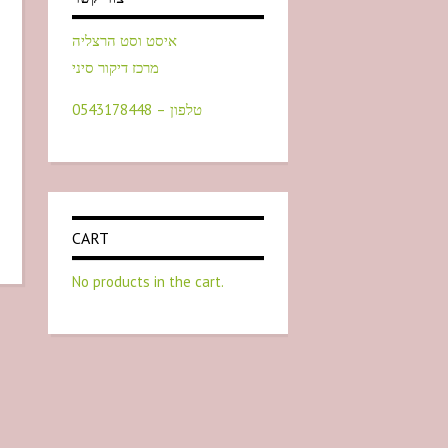
איסט וסט הרצליה
מרכז דיקור סיני
טלפון – 0543178448
CART
No products in the cart.