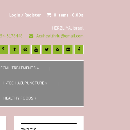
Login / Register
0 items -
0.00
₪
HERZLIYA, Israel
54-3178448
Acuhealth4u@gmail.com
PECIAL TREATMENTS
»
HI-TECH ACUPUNCTURE
»
HEALTHY FOODS
»
צור קשר